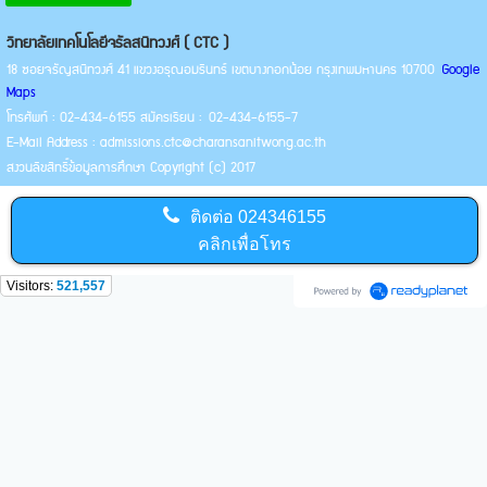
วิทยาลัยเทคโนโลยีจรัลสนิทวงศ์ ( CTC )
18 ซอยจรัญสนิทวงศ์ 41 แขวงอรุณอมรินทร์ เขตบางกอกน้อย กรุงเทพมหานคร 10700
Google
Maps
โทรศัพท์ : 02-434-6155 สมัครเรียน : 02-434-6155-7
E-Mail Address : admissions.ctc@charansanitwong.ac.th
สงวนลิขสิทธิ์ข้อมูลการศึกษา Copyright (c) 2017
ติดต่อ
024346155
คลิกเพื่อโทร
Visitors:
521,557