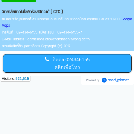
วิทยาลัยเทคโนโลยีจรัลสนิทวงศ์ ( CTC )
18 ซอยจรัญสนิทวงศ์ 41 แขวงอรุณอมรินทร์ เขตบางกอกน้อย กรุงเทพมหานคร 10700
Google
Maps
โทรศัพท์ : 02-434-6155 สมัครเรียน : 02-434-6155-7
E-Mail Address : admissions.ctc@charansanitwong.ac.th
สงวนลิขสิทธิ์ข้อมูลการศึกษา Copyright (c) 2017
ติดต่อ
024346155
คลิกเพื่อโทร
Visitors:
521,515