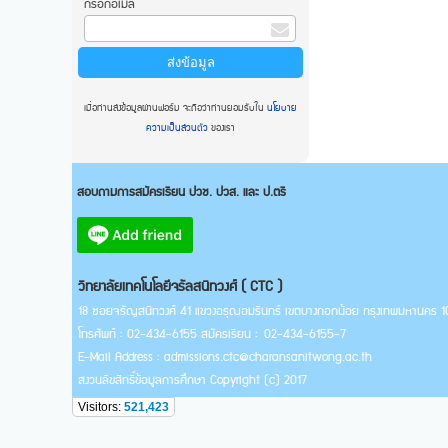
กรอกอีเมล
เมื่อท่านส่งข้อมูลผ่านฟอร์ม จะถือว่าท่านยอมรับใน
นโยบาย
ความเป็นส่วนตัว
ของเรา
สอบถามการสมัครเรียน ปวช. ปวส. และ ป.ตรี
วิทยาลัยเทคโนโลยีจรัลสนิทวงศ์ ( CTC )
18 ซอยจรัญสนิทวงศ์ 41 แขวงอรุณอมรินทร์ เขตบางกอกน้อย กรุงเทพมหานคร
โทรศัพท์ : 02-434-6155 สมัครเรียน : 02-434-6155-7
E-Mail Address : admissions.ctc@charansanitwong.ac.th
สงวนลิขสิทธิ์ข้อมูลการศึกษา Copyright (c) 2017
Visitors:
521,423