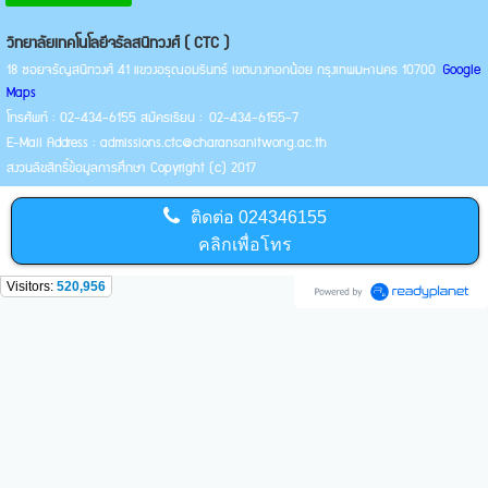
วิทยาลัยเทคโนโลยีจรัลสนิทวงศ์ ( CTC )
18 ซอยจรัญสนิทวงศ์ 41 แขวงอรุณอมรินทร์ เขตบางกอกน้อย กรุงเทพมหานคร 10700
Google
Maps
โทรศัพท์ : 02-434-6155 สมัครเรียน : 02-434-6155-7
E-Mail Address : admissions.ctc@charansanitwong.ac.th
สงวนลิขสิทธิ์ข้อมูลการศึกษา Copyright (c) 2017
ติดต่อ
024346155
คลิกเพื่อโทร
Visitors:
520,956